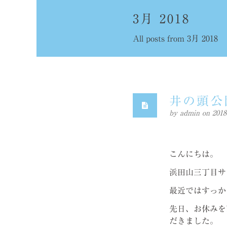
3月 2018
All posts from 3月 2018
井の頭公
by
admin
on 20
こんにちは。
浜田山三丁目サ
最近ではすっか
先日、お休みを
だきました。