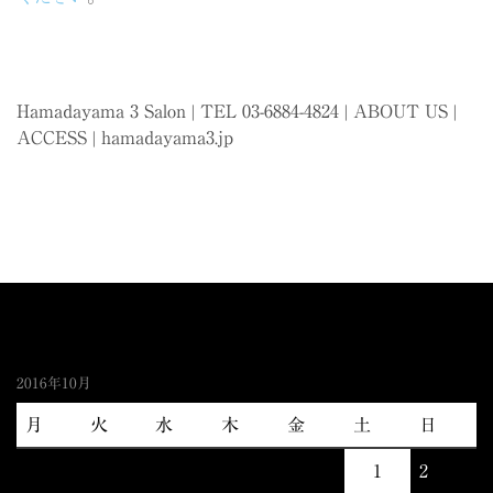
Hamadayama 3 Salon | TEL 03-6884-4824 |
ABOUT US
|
ACCESS
|
hamadayama3.jp
2016年10月
月
火
水
木
金
土
日
1
2