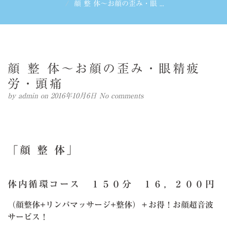
顔 整 体～お顔の歪み・眼 ...
顔 整 体～お顔の歪み・眼精疲
労・頭痛
by
admin
on 2016年10月6日
No comments
「顔 整 体」
体内循環コース １５０分 １６，２００円
（顔整体+リンパマッサージ+整体）＋お得！お顔超音波
サービス！