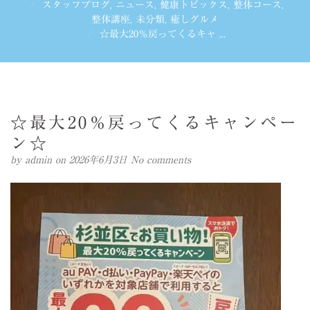
スタッフブログ
,
ニュース
,
健康トピックス
,
整体コース
,
整体講座
,
未分類
,
癒しグルメ
☆最大20％戻ってくるキャ ...
☆最大20％戻ってくるキャンペー
ン☆
by
admin
on 2026年6月3日
No comments