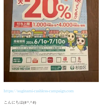
https://suginami-cashless-campaign.com
こんにちは(#^.^#)