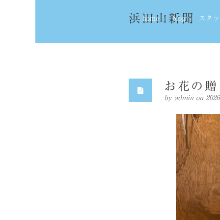
浜田山新聞
home
blog
スタッ
お花の贈
by
admin
on 20