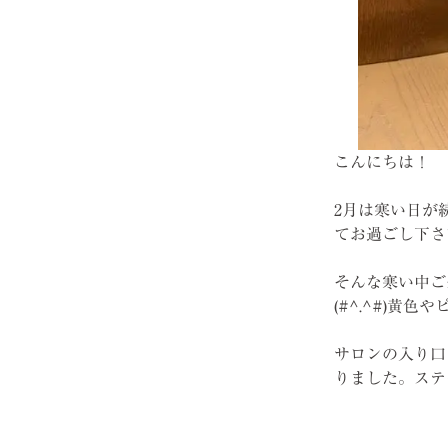
こんにちは！
2月は寒い日が
てお過ごし下さ
そんな寒い中ご
(#^.^#)黄
サロンの入り口
りました。ステ