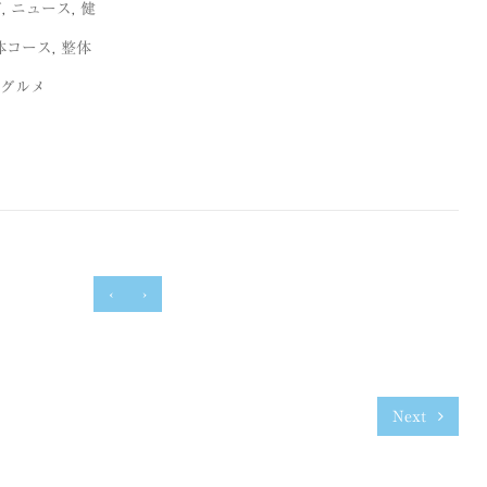
グ
,
ニュース
,
健
体コース
,
整体
グルメ
‹
›
Next