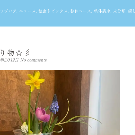
フブログ
,
ニュース
,
健康トピックス
,
整体コース
,
整体講座
,
未分類
,
癒
り物☆彡
26年2月12日
No comments