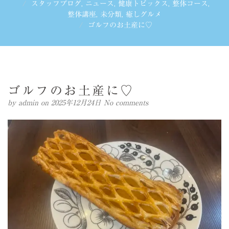
スタッフブログ
,
ニュース
,
健康トピックス
,
整体コース
,
整体講座
,
未分類
,
癒しグルメ
ゴルフのお土産に♡
ゴルフのお土産に♡
by
admin
on 2025年12月24日
No comments