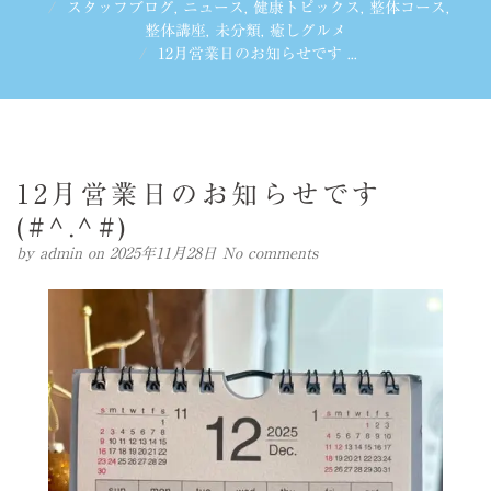
スタッフブログ
,
ニュース
,
健康トピックス
,
整体コース
,
整体講座
,
未分類
,
癒しグルメ
12月営業日のお知らせです ...
12月営業日のお知らせです
(#^.^#)
by
admin
on 2025年11月28日
No comments