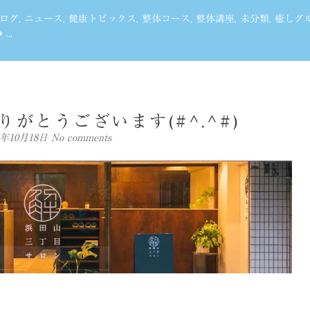
ログ
,
ニュース
,
健康トピックス
,
整体コース
,
整体講座
,
未分類
,
癒しグ
..
りがとうございます(#^.^#)
24年10月18日
No comments