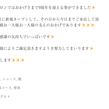
ロンではおかげさまで9周年を迎える事ができました
17日に新規オープンして、その日から今日までご来店して頂
様お一人様お一人様の支えのおかげであります
感謝の気持ちでいっぱいです
様によりご満足頂きますようき努力してまいります
します
グ
,
ニュース
,
健
体コース
,
整体
グルメ