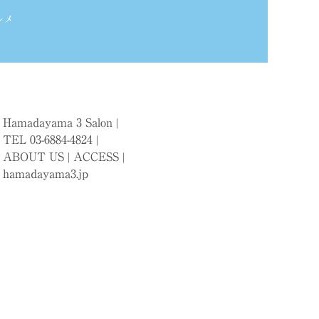
ルメ
Hamadayama 3 Salon |
TEL 03-6884-4824 |
ABOUT US
|
ACCESS
|
hamadayama3.jp