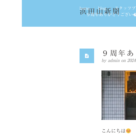
home
blog
スタッフブ
浜田山新聞
９周年ありがとうござい� .
９周年あ
by
admin
on 20
こんにちは