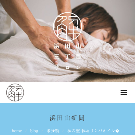
浜田山新聞
home
blog
未分類
秋の整 体＆リンパオイル� ...