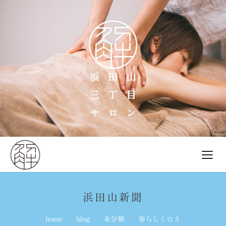
浜田山新聞
home
blog
未分類
春らしく☆彡