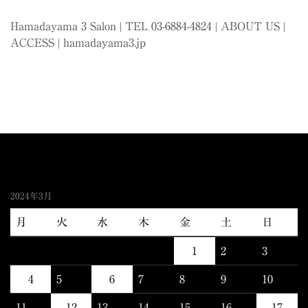
Hamadayama 3 Salon | TEL 03-6884-4824 |
ABOUT US
|
ACCESS
|
hamadayama3.jp
2024年3月
月
火
水
木
金
土
日
1
2
3
4
5
6
7
8
9
10
11
12
13
14
15
16
17