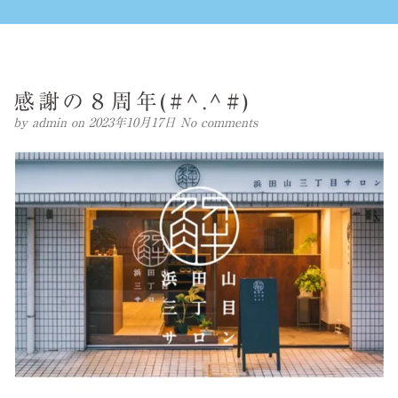
感謝の８周年(#^.^#)
by
admin
on 2023年10月17日
No comments