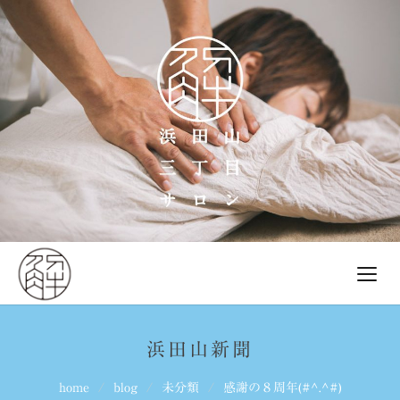
浜田山新聞
home
blog
未分類
感謝の８周年(#^.^#)