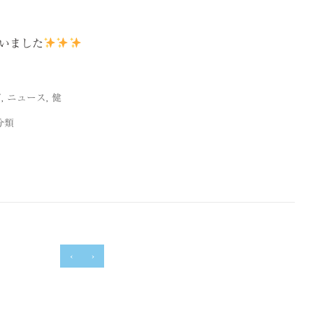
いました
グ
,
ニュース
,
健
分類
‹
›