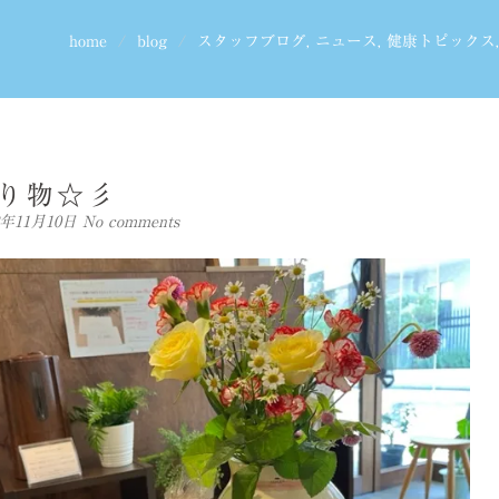
home
blog
スタッフブログ
,
ニュース
,
健康トピックス
り物☆彡
22年11月10日
No comments