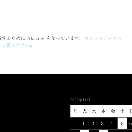
るために Akismet を使っています。
コメントデータの
をご覧ください
。
2022年11月
月
火
水
木
金
土
1
2
3
4
5
6