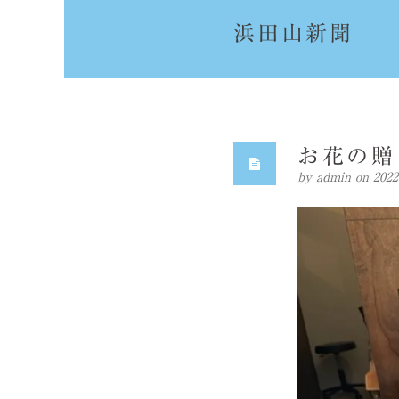
浜田山新聞
お花の贈
by
admin
on 20