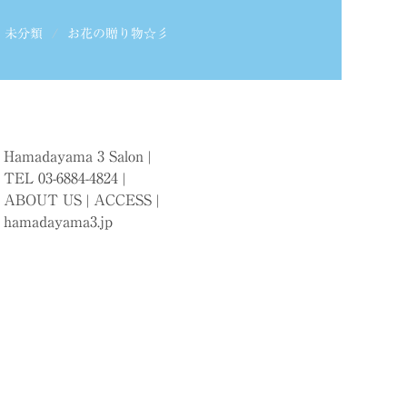
,
未分類
お花の贈り物☆彡
Hamadayama 3 Salon |
TEL 03-6884-4824 |
ABOUT US
|
ACCESS
|
hamadayama3.jp