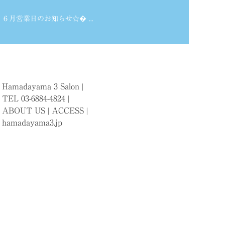
６月営業日のお知らせ☆� ...
Hamadayama 3 Salon |
TEL 03-6884-4824 |
ABOUT US
|
ACCESS
|
hamadayama3.jp