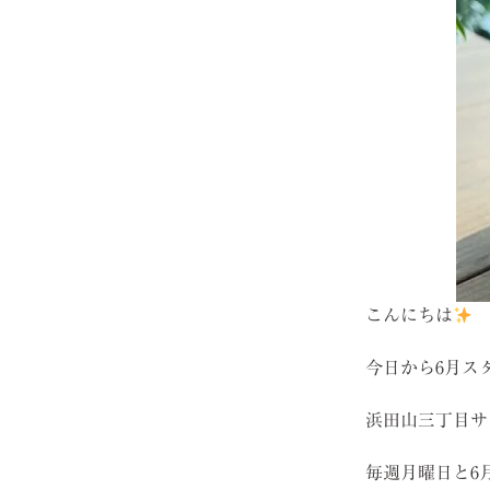
こんにちは
今日から6月ス
浜田山三丁目サ
毎週月曜日と6月2