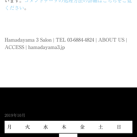
います。
コメントデータの処理方法の詳細はこちらをご覧
ください
。
Hamadayama 3 Salon | TEL 03-6884-4824 |
ABOUT US
|
ACCESS
|
hamadayama3.jp
2019年10月
月
火
水
木
金
土
日