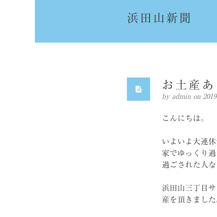
浜田山新聞
お土産あ
by
admin
on 20
こんにちは。
いよいよ大連休
家でゆっくり過
過ごされた人な
浜田山三丁目サ
産を頂きました