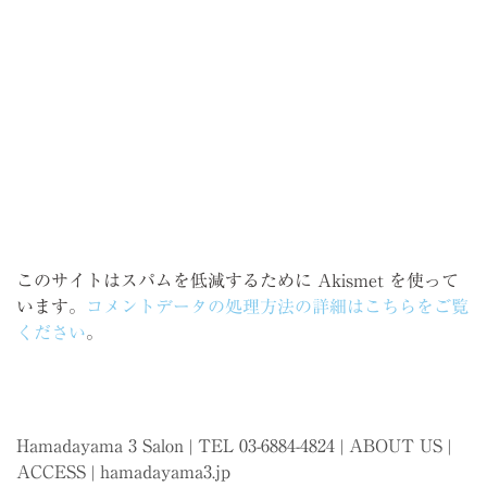
このサイトはスパムを低減するために Akismet を使って
います。
コメントデータの処理方法の詳細はこちらをご覧
ください
。
Hamadayama 3 Salon | TEL 03-6884-4824 |
ABOUT US
|
ACCESS
|
hamadayama3.jp