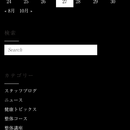
24
25
26
27
28
29
30
« 8月
10月 »
検索
カテゴリー
スタッフブログ
ニュース
健康トピックス
整体コース
整体講座