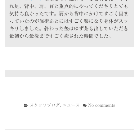
れ足、背中、肩、首と重点的にやってくださりとても
気持ち良かったです。肩から背中にかけてすごく固ま
っていたのが施術あとにはすごく楽になり身体がスッ
キリしました。終わった後はゆず茶も出していただき
最初から最後まですごく癒された時間でした。
スタッフブログ
,
ニュース
No comments