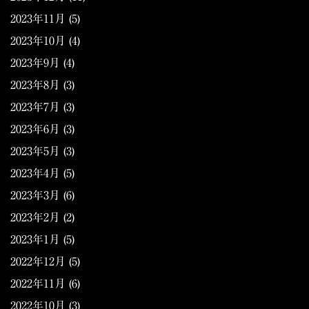
2023年11月
(5)
2023年10月
(4)
2023年9月
(4)
2023年8月
(3)
2023年7月
(3)
2023年6月
(3)
2023年5月
(3)
2023年4月
(5)
2023年3月
(6)
2023年2月
(2)
2023年1月
(5)
2022年12月
(5)
2022年11月
(6)
2022年10月
(3)