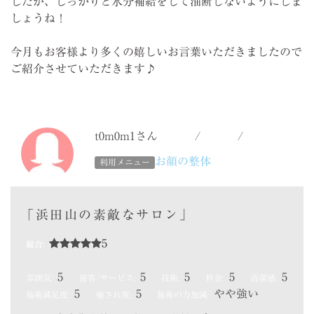
したが、しっかりと水分補給をして油断しないようにしま
しょうね！
今月もお客様より多くの嬉しいお言葉いただきましたので
ご紹介させていただきます♪
t0m0m1さん
/
/
女性
30代
会社員
お顔の整体
利用メニュー
「浜田山の素敵なサロン」
5
総合
:
5
5
5
5
5
雰囲気:
接客/サービス:
技術:
料金:
清潔感:
5
5
やや強い
施術満足度:
癒され度:
施術の力加減: