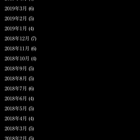
2019年3月
(6)
2019年2月
(5)
2019年1月
(4)
2018年12月
(7)
2018年11月
(6)
2018年10月
(4)
2018年9月
(5)
2018年8月
(5)
2018年7月
(6)
2018年6月
(4)
2018年5月
(5)
2018年4月
(4)
2018年3月
(5)
2018年2月
(5)