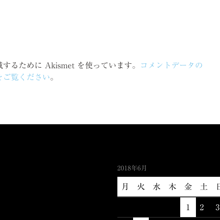
るために Akismet を使っています。
コメントデータの
をご覧ください
。
2018年6月
月
火
水
木
金
土
1
2
3