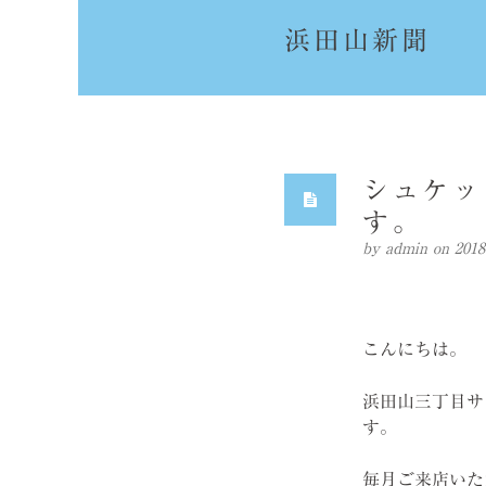
浜田山新聞
シュケッ
す。
by
admin
on 20
こんにちは。
浜田山三丁目サ
す。
毎月ご来店いた