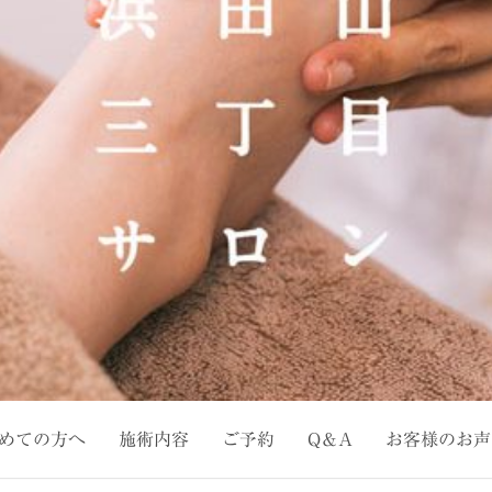
めての方へ
施術内容
ご予約
Q＆A
お客様のお声