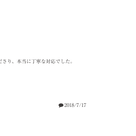
ださり、本当に丁寧な対応でした。
2018/7/17