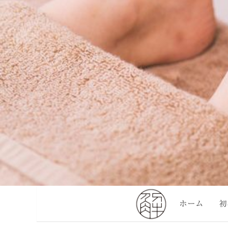
ホーム
初