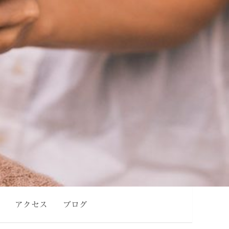
アクセス
ブログ