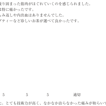
凝り固まった筋肉がほぐれていくのを感じられました。
は特に痛かったです。
もみ返しや内出血はありませんでした。
ブティーなど珍しいお茶が選べて良かったです。
社員
5
5
5
適切
:
施術満足度:
癒され度:
施術の力加減:
た。とても技術力が高く、なかなか治らなかった痛みが和らい