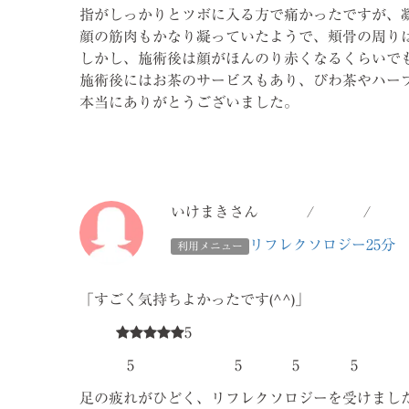
指がしっかりとツボに入る方で痛かったですが、
顔の筋肉もかなり凝っていたようで、頬骨の周り
しかし、施術後は顔がほんのり赤くなるくらいで
施術後にはお茶のサービスもあり、びわ茶やハー
本当にありがとうございました。
いけまきさん
/
/
女性
40代
会
リフレクソロジー25分
利用メニュー
「すごく気持ちよかったです(^^)」
5
総合
:
5
5
5
5
雰囲気:
接客/サービス:
技術:
料金:
清潔感
足の疲れがひどく、リフレクソロジーを受けまし