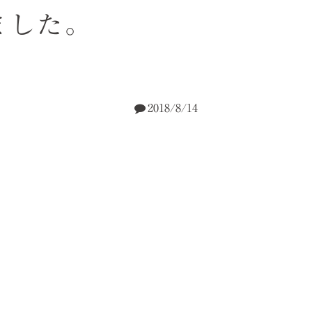
ました。
2018/8/14
。