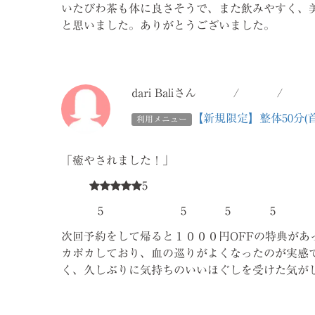
いたびわ茶も体に良さそうで、また飲みやすく、
と思いました。ありがとうございました。
dari Baliさん
/
/
女性
40代
会社
【新規限定】整体50分(首
利用メニュー
「癒やされました！」
5
総合
:
5
5
5
5
雰囲気:
接客/サービス:
技術:
料金:
清潔感
次回予約をして帰ると１０００円OFFの特典が
カポカしており、血の巡りがよくなったのが実感
く、久しぶりに気持ちのいいほぐしを受けた気が