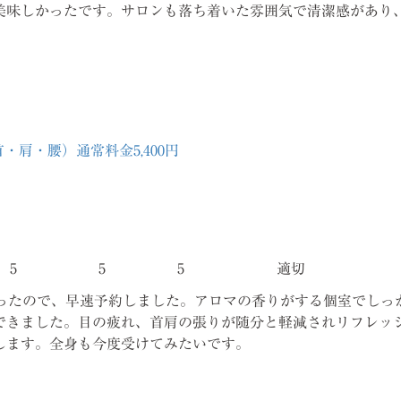
美味しかったです。サロンも落ち着いた雰囲気で清潔感があり
員
・肩・腰）通常料金5,400円
5
5
5
適切
:
施術満足度:
癒され度:
施術の力加減:
あったので、早速予約しました。アロマの香りがする個室でしっ
できました。目の疲れ、首肩の張りが随分と軽減されリフレッ
します。全身も今度受けてみたいです。