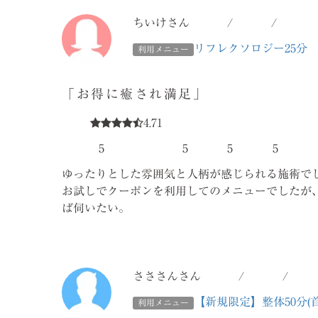
ちいけさん
/
/
女性
40代
主婦（
リフレクソロジー25分
利用メニュー
「お得に癒され満足」
4.71
総合
:
5
5
5
5
雰囲気:
接客/サービス:
技術:
料金:
清潔感
ゆったりとした雰囲気と人柄が感じられる施術で
お試しでクーポンを利用してのメニューでしたが
ば伺いたい。
さささんさん
/
/
男性
40代
会
【新規限定】整体50分(首
利用メニュー