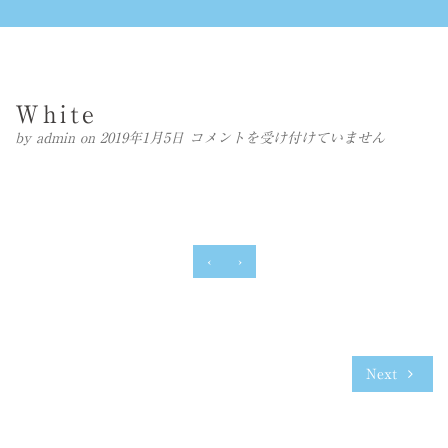
White
White
by
admin
on 2019年1月5日
コメントを受け付けていません
は
‹
›
Next