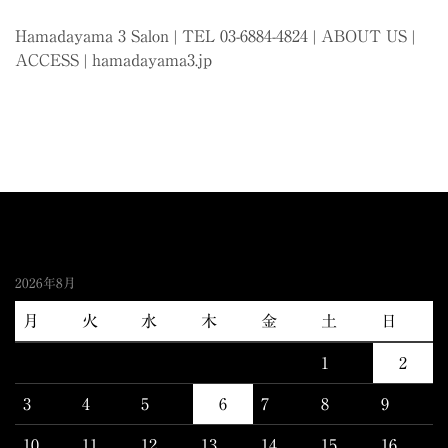
Hamadayama 3 Salon | TEL 03-6884-4824 |
ABOUT US
|
ACCESS
|
hamadayama3.jp
2026年8月
月
火
水
木
金
土
日
1
2
3
4
5
6
7
8
9
10
11
12
13
14
15
16